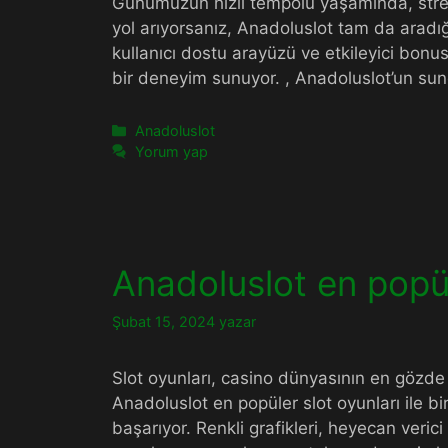
Günümüzün hızlı tempolu yaşamında, stres
yol arıyorsanız, Anadoluslot tam da aradığ
kullanıcı dostu arayüzü ve etkileyici bonus
bir deneyim sunuyor. , Anadoluslot’un sun
Kategoriler
Anadoluslot
Yorum yap
Anadoluslot en popül
Şubat 15, 2024
yazar
Slot oyunları, casino dünyasının en gözde 
Anadoluslot en popüler slot oyunları ile bi
başarıyor. Renkli grafikleri, heyecan verici