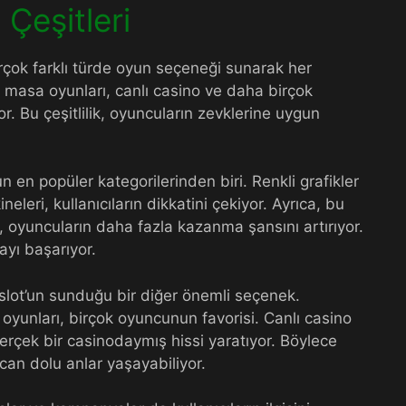
Çeşitleri
rçok farklı türde oyun seçeneği sunarak her
i, masa oyunları, canlı casino ve daha birçok
or. Bu çeşitlilik, oyuncuların zevklerine uygun
n en popüler kategorilerinden biri. Renkli grafikler
neleri, kullanıcıların dikkatini çekiyor. Ayrıca, bu
, oyuncuların daha fazla kazanma şansını artırıyor.
ayı başarıyor.
slot’un sunduğu bir diğer önemli seçenek.
a oyunları, birçok oyuncunun favorisi. Canlı casino
rçek bir casinodaymış hissi yaratıyor. Böylece
can dolu anlar yaşayabiliyor.