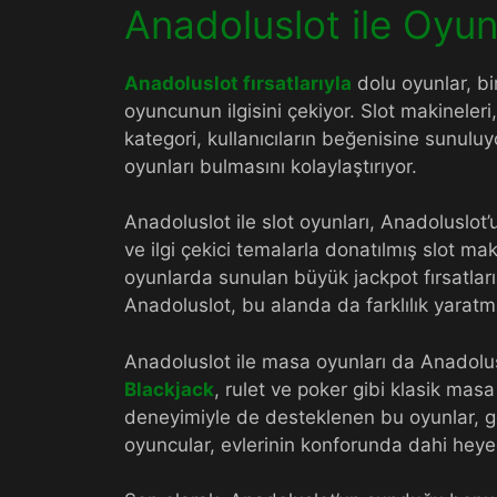
Anadoluslot ile Oyun 
Anadoluslot fırsatlarıyla
dolu oyunlar, bi
oyuncunun ilgisini çekiyor. Slot makineler
kategori, kullanıcıların beğenisine sunuluy
oyunları bulmasını kolaylaştırıyor.
Anadoluslot ile slot oyunları, Anadoluslot’u
ve ilgi çekici temalarla donatılmış slot maki
oyunlarda sunulan büyük jackpot fırsatları
Anadoluslot, bu alanda da farklılık yaratm
Anadoluslot ile masa oyunları da Anadolu
Blackjack
, rulet ve poker gibi klasik mas
deneyimiyle de desteklenen bu oyunlar, ge
oyuncular, evlerinin konforunda dahi heye