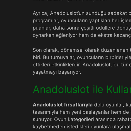
Ayrıca, Anadoluslot’un sunduğu sadakat pr
programlar, oyuncuların yaptıkları her iş
puanlar, daha sonra çeşitli ödüllere dönü
oynarken eğleniyor hem de ekstra kazanç fı
Son olarak, dönemsel olarak düzenlenen t
biri. Bu turnuvalar, oyuncuların birbirleri
ettikleri etkinliklerdir. Anadoluslot, bu tü
yaşatmayı başarıyor.
Anadoluslot ile Kull
Anadoluslot fırsatlarıyla
dolu oyunlar, ku
tasarımıyla hem yeni başlayanlar hem de 
sunuyor. Oyun kategorileri arasında rahat
kaybetmeden istedikleri oyunlara ulaşmalar