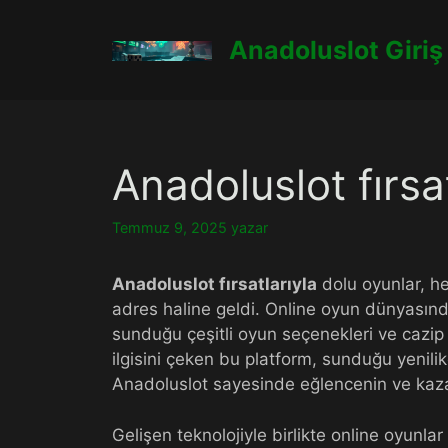
İçeriğe
atla
Anadoluslot Giriş
Anadoluslot fırsa
Temmuz 9, 2025
yazar
Anadoluslot fırsatlarıyla
dolu oyunlar, h
adres haline geldi. Online oyun dünyasında
sunduğu çeşitli oyun seçenekleri ve cazip 
ilgisini çeken bu platform, sunduğu yenili
Anadoluslot sayesinde eğlencenin ve kazan
Gelişen teknolojiyle birlikte online oyunla